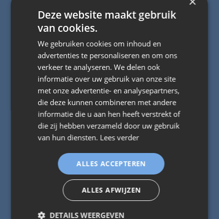
×
Deze website maakt gebruik
van cookies.
We gebruiken cookies om inhoud en
100 % WATERDICHT
advertenties te personaliseren en om ons
verkeer te analyseren. We delen ook
De lichtmetalen dakpanelementen van Flattile en
informatie over uw gebruik van onze site
Covertile zijn 100 % waterdicht, stormvast en
met onze advertentie- en analysepartners,
worden gewaarborgd door 30 jaar
fabrieksgarantie.
die deze kunnen combineren met andere
informatie die u aan hen heeft verstrekt of
die zij hebben verzameld door uw gebruik
van hun diensten.
Lees verder
ALLES ACCEPTEREN
ALLES AFWIJZEN
DETAILS WEERGEVEN