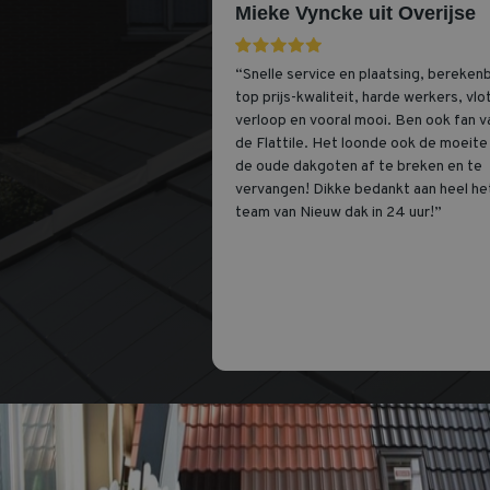
Mieke Vyncke uit Overijse
“Snelle service en plaatsing, bereken
top prijs-kwaliteit, harde werkers, vlo
verloop en vooral mooi. Ben ook fan v
de Flattile. Het loonde ook de moeit
de oude dakgoten af te breken en te
vervangen! Dikke bedankt aan heel he
team van Nieuw dak in 24 uur!”