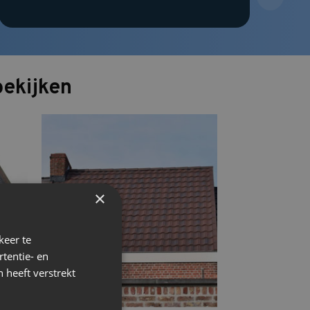
bekijken
×
keer te
tentie- en
 heeft verstrekt