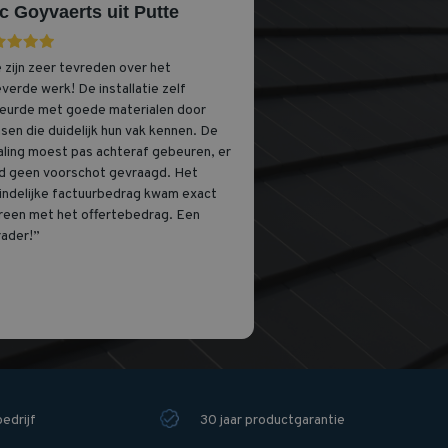
ic Goyvaerts uit Putte
 zijn zeer tevreden over het
verde werk! De installatie zelf
eurde met goede materialen door
en die duidelijk hun vak kennen. De
aling moest pas achteraf gebeuren, er
d geen voorschot gevraagd. Het
eindelijke factuurbedrag kwam exact
reen met het offertebedrag. Een
rader!”
bedrijf
30 jaar productgarantie