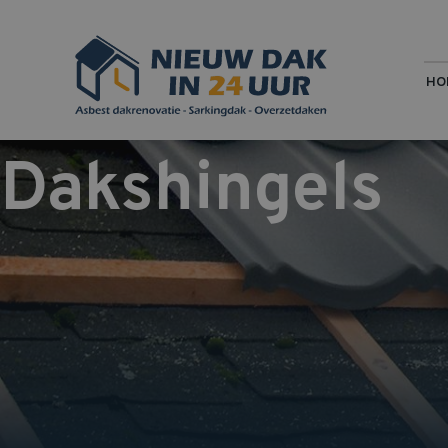
HO
Dakshingels