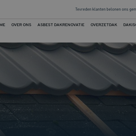
Tevreden klanten belonen ons ge
ME
OVER ONS
ASBEST DAKRENOVATIE
OVERZETDAK
DAKIS