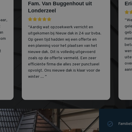
Fam. Van Buggenhout uit
Er
Londerzeel
baar,
“We
t
gele
“Aardig wat opzoekwerk verricht en
an
geb
uitgekomen bij Nieuw dak in 24 uur bvba.
e om
mens
Op geen tijd hadden wij een offerte en
bet
een planning voor het plaatsen van het
t
wer
nieuwe dak. Dit is volledig uitgevoerd
uit
zoals op de offerte vermeld. Een zeer
ove
efficiënte firma die alles zeer punctueel
aan
opvolgt. Ons nieuwe dak is klaar voor de
winter ... ”
Familie