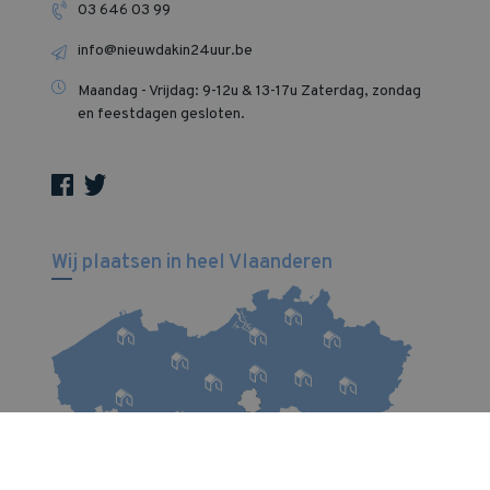
03 646 03 99
info@nieuwdakin24uur.be
Maandag - Vrijdag: 9-12u & 13-17u Zaterdag, zondag
en feestdagen gesloten‍.
Wij plaatsen in heel Vlaanderen
In elke Vlaamse provincie hebben we al vele mooie
projecten afgerond. Zo gingen duizenden tevreden