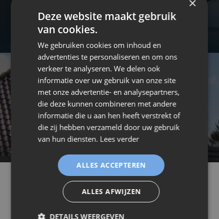
×
Deze website maakt gebruik
van cookies.
We gebruiken cookies om inhoud en
advertenties te personaliseren en om ons
verkeer te analyseren. We delen ook
informatie over uw gebruik van onze site
met onze advertentie- en analysepartners,
die deze kunnen combineren met andere
informatie die u aan hen heeft verstrekt of
Annie Nuyts (Brecht)
die zij hebben verzameld door uw gebruik
van hun diensten.
Lees verder
2019-04-03 11:21:33
ALLES ACCEPTEREN
/Beoordelingen
/Annie Nuyts (Brecht)
ALLES AFWIJZEN
Vorig jaar in oktober werd ons dak vernieuwd met
DETAILS WEERGEVEN
een overzetdak door deze firma. Van de