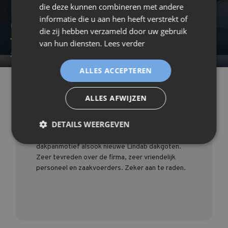
die deze kunnen combineren met andere
Elisabeth Vantorre (5660
informatie die u aan hen heeft verstrekt of
Couvin)
die zij hebben verzameld door uw gebruik
van hun diensten.
Lees verder
2020-09-14 08:14:43
ALLES ACCEPTEREN
/Beoordelingen
/Elisabeth Vantorre (5660 Couvin)
ALLES AFWIJZEN
Het dak van onze chalet in de Ardennen was
DETAILS WEERGEVEN
versleten en wij hebben deze laten vervangen
door Covertile-dakpanelementen in lichtgolvend
dakpanmotief alsook nieuwe Lindab dakgoten.
Zeer tevreden over de firma, zeer vriendelijk
personeel en zaakvoerders. Zeker aan te raden.