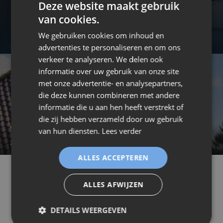
Deze website maakt gebruik
van cookies.
We gebruiken cookies om inhoud en
advertenties te personaliseren en om ons
verkeer te analyseren. We delen ook
informatie over uw gebruik van onze site
met onze advertentie- en analysepartners,
die deze kunnen combineren met andere
informatie die u aan hen heeft verstrekt of
Huygen - Joris (Zandvliet)
die zij hebben verzameld door uw gebruik
van hun diensten.
Lees verder
2020-05-18 21:02:58
ALLES ACCEPTEREN
/Beoordelingen
/Huygen - Joris (Zandvliet)
ALLES AFWIJZEN
Enige tijd geleden de stap gezet als jong koppel
DETAILS WEERGEVEN
om een huisje aan te kopen, maar wisten allebei
dat we het dak niet al te lang méér in deze staat