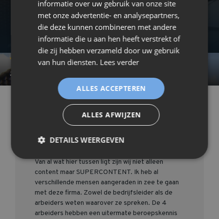
informatie over uw gebruik van onze site
met onze advertentie- en analysepartners,
die deze kunnen combineren met andere
informatie die u aan hen heeft verstrekt of
Nys Toby (2220 Heist od Berg)
die zij hebben verzameld door uw gebruik
van hun diensten.
Lees verder
2016-10-10 12:54:26
ALLES ACCEPTEREN
/Beoordelingen
/Nys Toby (2220 Heist od Berg)
ALLES AFWIJZEN
Als ik nu van één firma eens mag zeggen dat ik
DETAILS WEERGEVEN
vanaf de offerte tot de betaling eens content
ben, dan is het nu wel !
Van al wat hier tussen ligt zijn wij niet alleen
content maar SUPERCONTENT. Ik heb al
verschillende mensen aangeraden in zee te gaan
met deze firma. Zowel de bedrijfsleider als de
arbeiders weten waarover ze spreken. De 4
arbeiders hebben een uitermate beroepskennis