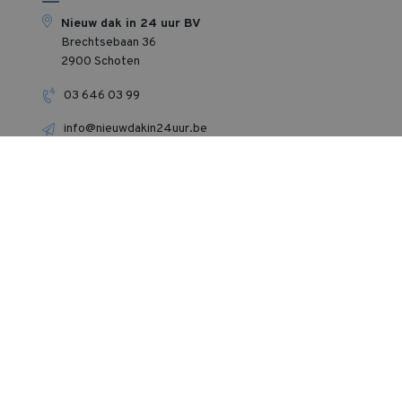
Nieuw dak in 24 uur BV
Brechtsebaan 36
2900 Schoten
03 646 03 99
info@nieuwdakin24uur.be
Maandag - Vrijdag: 9-12u & 13-17u Zaterdag, zondag
en feestdagen gesloten‍.
Wij plaatsen in heel Vlaanderen