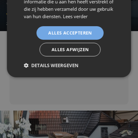
informatie die u aan hen heeft verstrekt of
Willy Van Meel (Kalmthout)
die zij hebben verzameld door uw gebruik
van hun diensten.
Lees verder
2018-03-01 13:03:47
ALLES ACCEPTEREN
/Beoordelingen
/Willy Van Meel (Kalmthout)
ALLES AFWIJZEN
Heel veel respect voor de mannen die in deze
DETAILS WEERGEVEN
extra koude week ons dak en dakgoten hebben
vernieuwd. Een topteam. Bedankt.